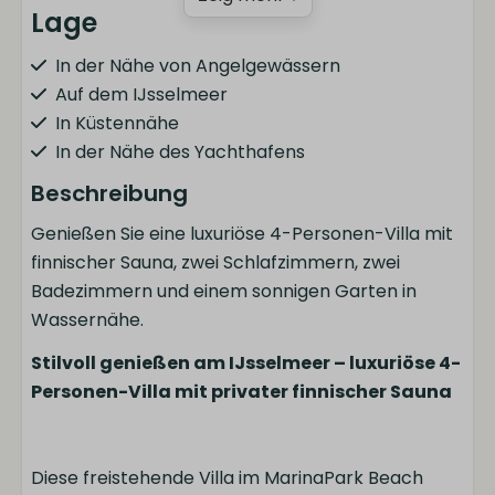
Lage
In der Nähe von Angelgewässern
Auf dem IJsselmeer
In Küstennähe
In der Nähe des Yachthafens
Beschreibung
Küche
Genießen Sie eine luxuriöse 4-Personen-Villa mit
Kühlschrank mit Gefrierfach
finnischer Sauna, zwei Schlafzimmern, zwei
Spülmaschine
Badezimmern und einem sonnigen Garten in
Kochfeld
Wassernähe.
Kombi-Mikrowelle
Stilvoll genießen am IJsselmeer – luxuriöse 4-
Wasserkocher
Personen-Villa mit privater finnischer Sauna
Besteck
Pfannenset
Toaster
Diese freistehende Villa im MarinaPark Beach
Kaffeekapselmaschine