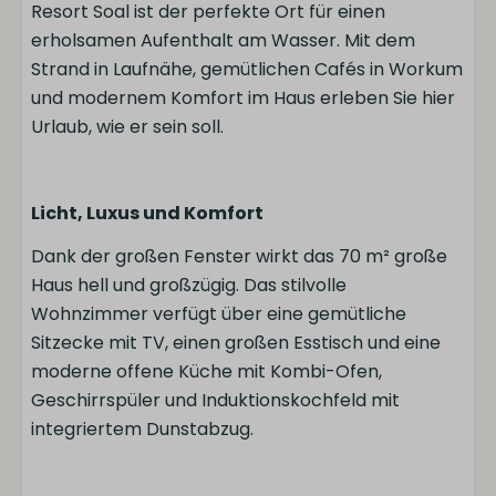
Resort Soal ist der perfekte Ort für einen
Kühlschrank
erholsamen Aufenthalt am Wasser. Mit dem
Strand in Laufnähe, gemütlichen Cafés in Workum
Badezimmer
und modernem Komfort im Haus erleben Sie hier
Begehbare Regendusche
Urlaub, wie er sein soll.
Haartrockner
Außenbereich
Licht, Luxus und Komfort
Dank der großen Fenster wirkt das 70 m² große
Sonnenschirm
Haus hell und großzügig. Das stilvolle
Außenterrasse
Wohnzimmer verfügt über eine gemütliche
Einrichtungen
Sitzecke mit TV, einen großen Esstisch und eine
moderne offene Küche mit Kombi-Ofen,
Tennisplatz
Geschirrspüler und Induktionskochfeld mit
Basketballplatz
integriertem Dunstabzug.
Skatepark
Spielplatz