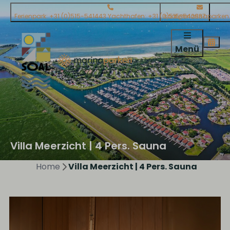
Ferienpark: +31 (0)515-541443 Yachthafen: +31 (0)515-542937
soal@marinaparken.
Menü
Villa Meerzicht | 4 Pers. Sauna
Home
Villa Meerzicht | 4 Pers. Sauna