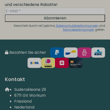
und verschiedene Rabatte!
Abonnieren
Gesichert durch reCaptcha,
Datenschutzbestimmungen
und
Servicebedingungen
gelten.
Bezahlen Sie sicher
Kontakt
Suderséleane 29
8711 GX Workum
Friesland
Nederland