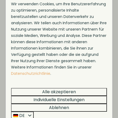
Die Villa ist vollständig elektrisch, mit
Wir verwenden Cookies, um Ihre Benutzererfahrung
Wärmepumpe, Solarpaneelen und eigenem
zu optimieren, personalisierte Inhalte
Parkplatz ausgestattet. Gute Nachrichten:
bereitzustellen und unseren Datenverkehr zu
analysieren. Wir teilen auch Informationen über Ihre
Haustiere sind willkommen – so kann auch Ihr
Nutzung unserer Website mit unseren Partnern für
Vierbeiner mitgenießen.
soziale Medien, Werbung und Analyse. Diese Partner
können diese Informationen mit anderen
Informationen kombinieren, die Sie ihnen zur
Über den Park und die Umgebung
Verfügung gestellt haben oder die sie aufgrund
Ihrer Nutzung ihrer Dienste gesammelt haben.
Das MarinaPark Beach Resort Soal liegt direkt am
Weitere Informationen finden Sie in unserer
IJsselmeer – mit Jachthafen, Strand, Sportplatz,
Datenschutzrichtlinie
.
Spielplätzen, Supermarkt und Restaurants in
unmittelbarer Nähe.
Alle akzeptieren
Individuelle Einstellungen
Entdecken Sie das historische Workum, nur 2
Ablehnen
Kilometer entfernt, oder erkunden Sie die
DE
friesische Natur mit ihren Seen, Wäldern und