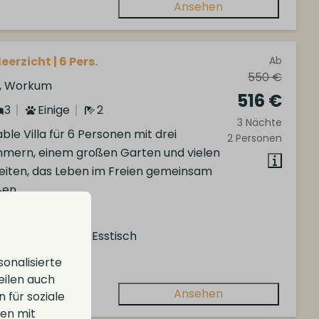
Ansehen
eerzicht | 6 Pers.
Ab
550 €
d, Workum
516 €
3
Einige
2
3 Nächte
le Villa für 6 Personen mit drei
2 Personen
mmern, einem großen Garten und vielen
eiten, das Leben im Freien gemeinsam
ßen.
ei Schlafzimmer
oßer Garten mit Esstisch
al für Familien
onalisierte
eilen auch
Ansehen
 für soziale
nen mit