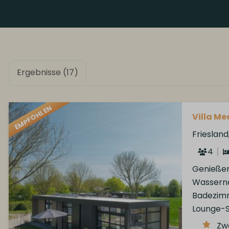
Ergebnisse (17)
EMPFOHLEN
Villa Mee
Frieslan
4
Genießen 
Wassernä
Badezimm
Lounge-S
Zw