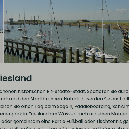
iesland
chönen historischen Elf-Städte-Stadt. Spazieren Sie dur
rudis und den Stadtbrunnen. Natürlich werden Sie auch a
ießen Sie einen Tag beim Segeln, Paddleboarding, Schwim
erienpark in Friesland am Wasser auch nur einen Moment 
der gemeinsam eine Partie Fußball oder Tischtennis geni
d genießen Sie ein leckeres Abendessen im Hafenrestaur