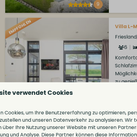
9
EMPFOHLEN
Villa L-M
Frieslan
6
Komfortab
Schlafzi
Möglichk
zu genie
Dr
site verwendet Cookies
Gr
Ide
 Cookies, um Ihre Benutzererfahrung zu optimieren, pers
tzustellen und unseren Datenverkehr zu analysieren. Wir t
 über Ihre Nutzung unserer Website mit unseren Partnern
8,9
ng und Analyse. Diese Partner können diese Informatio