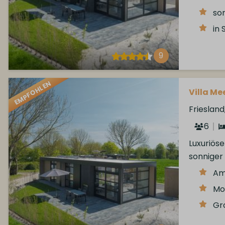
so
in
9
EMPFOHLEN
Villa Mee
Frieslan
6
Luxuriös
sonniger
Am
Mo
Gr