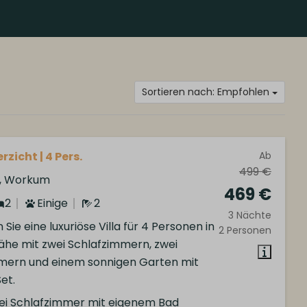
Sortieren nach: Empfohlen
rzicht | 4 Pers.
Ab
499 €
d, Workum
469 €
2
Einige
2
3 Nächte
Sie eine luxuriöse Villa für 4 Personen in
2 Personen
he mit zwei Schlafzimmern, zwei
ern und einem sonnigen Garten mit
et.
ei Schlafzimmer mit eigenem Bad