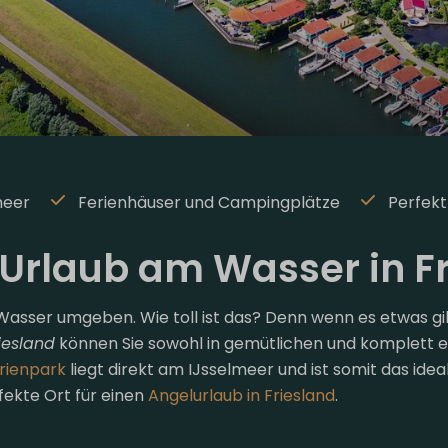
meer
Ferienhäuser und Campingplätze
Perfekt
 Urlaub am Wasser in F
 Wasser umgeben. Wie toll ist das? Denn wenn es etwas gib
iesland
können Sie sowohl in gemütlichen und komplett e
rienpark
liegt direkt am IJsselmeer und ist somit das ide
fekte Ort für einen
Angelurlaub in Friesland
.