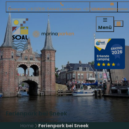
Ferienpark: +31 (0)515-541443 Yachthafen: +31 (0)515-542937
soal@marinaparken.
Menü
Ferienpark bei Sneek
Home
Ferienpark bei Sneek