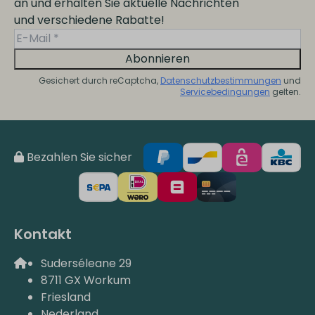
an und erhalten Sie aktuelle Nachrichten
und verschiedene Rabatte!
Abonnieren
Gesichert durch reCaptcha,
Datenschutzbestimmungen
und
Servicebedingungen
gelten.
Bezahlen Sie sicher
Kontakt
Suderséleane 29
8711 GX Workum
Friesland
Nederland