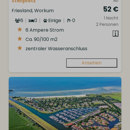
Stellplatz
Ab
52 €
Friesland, Workum
1 Nacht
6
0
Einige
0
2 Personen
6 Ampere Strom
Ca. 90/100 m2
zentraler Wasseranschluss
Ansehen